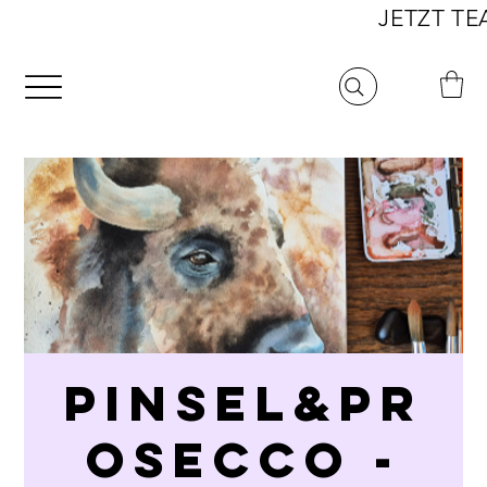
                                                             
PINSEL&PR
OSECCO -