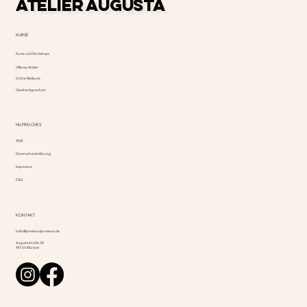
ATELIER AUGUSTA
KURSE
Kurse und Workshops
Offenes Atelier
Online Malkurse
Geschenkgutschein
HILFREICHES
AGB
Datenschutzerklärung
Impressum
FAQ
KONTAKT
hallo@pinselundprosecco.de
Augustastraße 28
48153 Münster