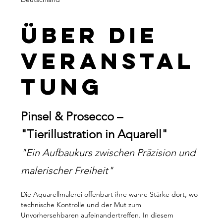
Über die
Veranstal
tung
Pinsel & Prosecco – 
"Tierillustration in Aquarell"
"Ein Aufbaukurs zwischen Präzision und 
malerischer Freiheit"
Die Aquarellmalerei offenbart ihre wahre Stärke dort, wo 
technische Kontrolle und der Mut zum 
Unvorhersehbaren aufeinandertreffen. In diesem 