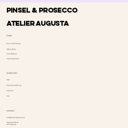
PINSEL & PROSECCO
ATELIER AUGUSTA
KURSE
Kurse und Workshops
Offenes Atelier
Online Malkurse
Geschenkgutschein
HILFREICHES
AGB
Datenschutzerklärung
Impressum
FAQ
KONTAKT
hallo@pinselundprosecco.de
Augustastraße 28
48153 Münster