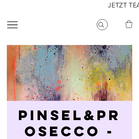
                                                             
PINSEL&PR
OSECCO -