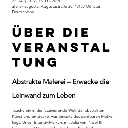
27. Aug. 2026, 18:00 – 20:30
atelier augusta, Augustastraße 28, 48153 Münster,
Deutschland
Über die
Veranstal
tung
Abstrakte Malerei – Erwecke die 
Leinwand zum Leben
Tauche ein in die faszinierende Welt der abstrakten 
Kunst und entdecke, was jenseits des sichtbaren Motivs 
liegt. Unser Intensiv-Malkurs mit Julia von Pinsel & 