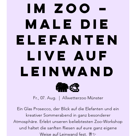
im Zoo –
Male die
Elefanten
live auf
Leinwand
🐘🎨
Fr., 07. Aug.
  |  
Allwetterzoo Münster
Ein Glas Prosecco, der Blick auf die Elefanten und ein
kreativer Sommerabend in ganz besonderer
Atmosphäre. Erlebt unseren beliebtesten Zoo-Workshop
und haltet die sanften Riesen auf eure ganz eigene
Weise auf Leinwand fest. 🥂✨