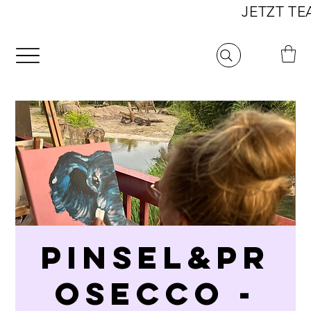
                                                             
PINSEL&PR
OSECCO -