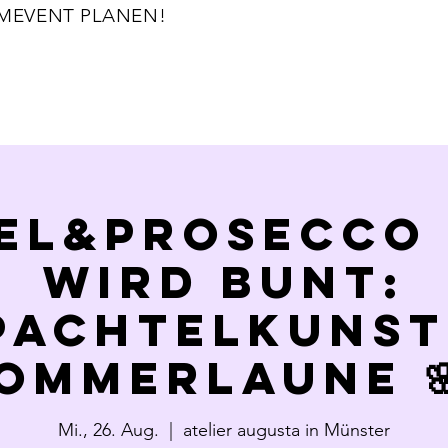
TZT TEAMEVENT PLANEN!                                           
EL&PROSECCO 
wird bunt:
pachtelkunst
ommerlaune 
Mi., 26. Aug.
  |  
atelier augusta in Münster