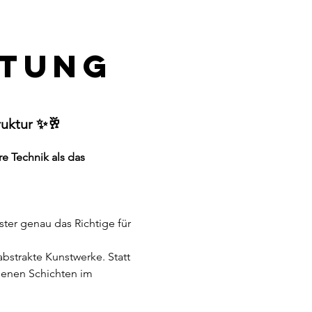
ltung
ruktur ✨🥂
e Technik als das 
ster genau das Richtige für 
bstrakte Kunstwerke. Statt 
edenen Schichten im 