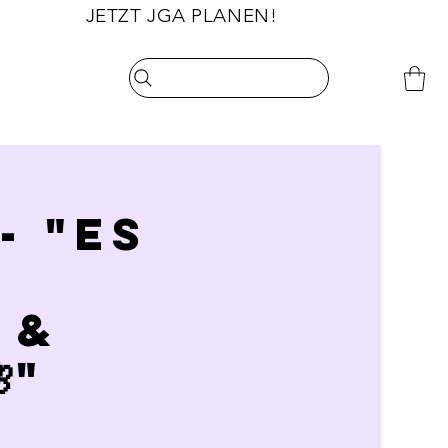
                       JETZT JGA PLANEN!
- "Es
 &
"