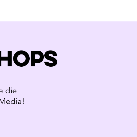
hops
e die
 Media!