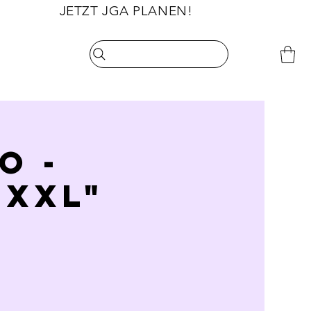
                       JETZT JGA PLANEN!
O -
 XXL"