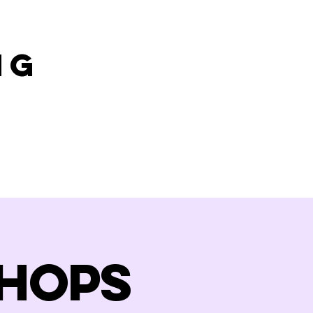
ng
hops