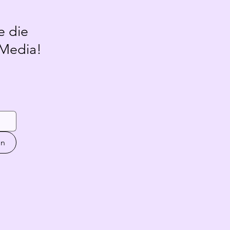
e die
 Media!
en