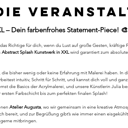
die Veransta
XL – Dein farbenfrohes Statement-Piece! 
as Richtige für dich, wenn du Lust auf große Gesten, kräftige F
 
Abstract Splash Kunstwerk in XXL
 wird garantiert zum absolut
n, die bisher wenig oder keine Erfahrung mit Malerei haben. In
beitest intuitiv, Schritt für Schritt, und kannst dich voll und ga
ernst die Basics der Acrylmalerei, und unsere Künstlerin Julia be
ersten Farbschicht bis zum perfekten finalen Splash!
önen 
Atelier Augusta
, wo wir gemeinsam in eine kreative Atmos
 dich bereit, und zur Begrüßung gibt’s wie immer einen eisgeküh
 gerne mitbringen.