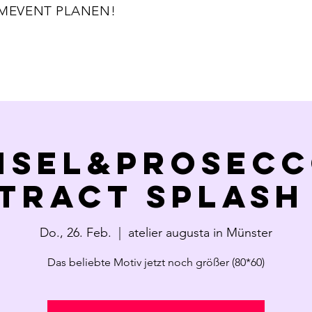
TZT TEAMEVENT PLANEN!                                           
NSEL&PROSECC
tract Splash
Do., 26. Feb.
  |  
atelier augusta in Münster
Das beliebte Motiv jetzt noch größer (80*60)