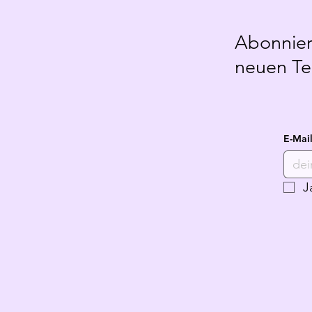
Abonniere
neuen Ter
E-Mai
J