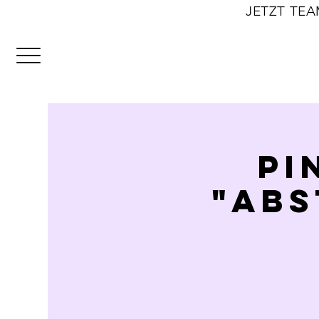
                                                              JE
PI
"Abs