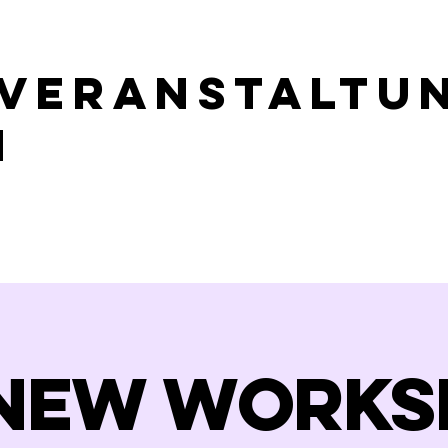
 Veranstaltu
n
 new works